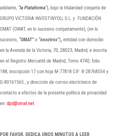
adelante,
“
la Plataforma
”
), bajo la titularidad conjunta de
GRUPO VICTORIA INVESTINYOU, S.L. y
FUNDACIÓN
OMAT (OMAT, en lo sucesivo conjuntamente), (en lo
sucesivo,
“OMAT”
o
“nosotros”
)
,
entidad con domicilio
en la Avenida de la Victoria, 70, 28023, Madrid, e inscrita
en el Registro Mercantil de Madrid, Tomo 4740, folio
188, inscripción 17 con hoja M-77818 CIF: B-28768554 y
G-80161565 , y dirección de correo electrónico de
contacto a efectos de la presente política de privacidad
en:
dpd@omat.net
.
POR FAVOR, DEDICA UNOS MINUTOS A LEER